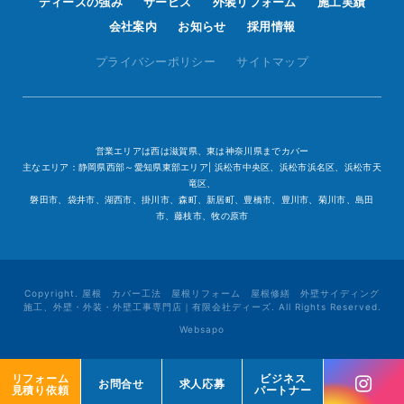
ディーズの強み
サービス
外装リフォーム
施工実績
会社案内
お知らせ
採用情報
プライバシーポリシー
サイトマップ
営業エリアは西は滋賀県、東は神奈川県までカバー
主なエリア：静岡県西部～愛知県東部エリア| 浜松市中央区、浜松市浜名区、浜松市天
竜区、
磐田市、袋井市、湖西市、掛川市、森町、新居町、豊橋市、豊川市、菊川市、島田
市、藤枝市、牧の原市
Copyright. 屋根 カバー工法 屋根リフォーム 屋根修繕 外壁サイディング
施工、外壁・外装・外壁工事専門店｜有限会社ディーズ. All Rights Reserved.
Websapo
リフォーム
リフォーム
ビジネス
ビジネス
お問合せ
お問合せ
求人応募
求人応募
見積り依頼
見積り依頼
パートナー
パートナー