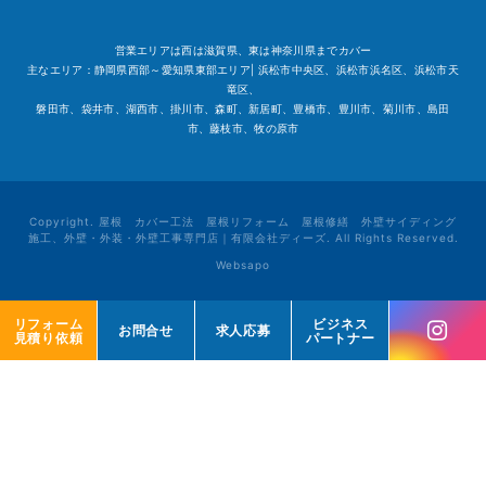
営業エリアは西は滋賀県、東は神奈川県までカバー
主なエリア：静岡県西部～愛知県東部エリア| 浜松市中央区、浜松市浜名区、浜松市天
竜区、
磐田市、袋井市、湖西市、掛川市、森町、新居町、豊橋市、豊川市、菊川市、島田
市、藤枝市、牧の原市
Copyright. 屋根 カバー工法 屋根リフォーム 屋根修繕 外壁サイディング
施工、外壁・外装・外壁工事専門店｜有限会社ディーズ. All Rights Reserved.
Websapo
リフォーム
リフォーム
ビジネス
ビジネス
お問合せ
お問合せ
求人応募
求人応募
見積り依頼
見積り依頼
パートナー
パートナー