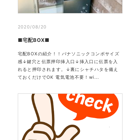
2020/08/20
■宅配BOX■
宅配BOXの紹介！！パナソニックコンボサイズ
感↓鍵穴と伝票押印挿入口↓挿入口に伝票を入
れると押印されます。↓裏にシャチハタを備え
ておくだけでOK 電気電池不要！wi...