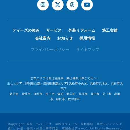
ディーズの強み
サービス
外装リフォーム
施工実績
会社案内
お知らせ
採用情報
プライバシーポリシー
サイトマップ
営業エリアは西は滋賀県、東は神奈川県までカバー
主なエリア：静岡県西部～愛知県東部エリア| 浜松市中央区、浜松市浜名区、浜松市天
竜区、
磐田市、袋井市、湖西市、掛川市、森町、新居町、豊橋市、豊川市、菊川市、島田
市、藤枝市、牧の原市
Copyright. 屋根 カバー工法 屋根リフォーム 屋根修繕 外壁サイディング
施工、外壁・外装・外壁工事専門店｜有限会社ディーズ. All Rights Reserved.