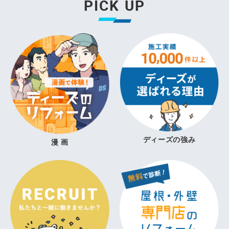
PICK UP
ディーズの強み
漫 画