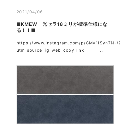
2021/04/06
■KMEW 光セラ18ミリが標準仕様にな
る！！■
https://www.instagram.com/p/CMv1ISyn7N-/?
utm_source=ig_web_copy_link ...