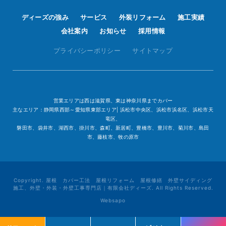
ディーズの強み
サービス
外装リフォーム
施工実績
会社案内
お知らせ
採用情報
プライバシーポリシー
サイトマップ
営業エリアは西は滋賀県、東は神奈川県までカバー
主なエリア：静岡県西部～愛知県東部エリア| 浜松市中央区、浜松市浜名区、浜松市天
竜区、
磐田市、袋井市、湖西市、掛川市、森町、新居町、豊橋市、豊川市、菊川市、島田
市、藤枝市、牧の原市
Copyright. 屋根 カバー工法 屋根リフォーム 屋根修繕 外壁サイディング
施工、外壁・外装・外壁工事専門店｜有限会社ディーズ. All Rights Reserved.
Websapo