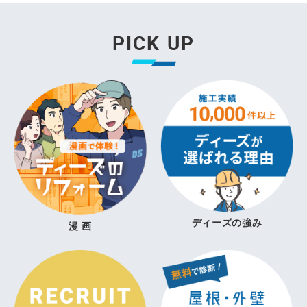
PICK UP
ディーズの強み
漫 画