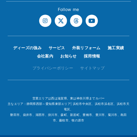
Follow me
ディーズの強み
サービス
外装リフォーム
施工実績
会社案内
お知らせ
採用情報
プライバシーポリシー
サイトマップ
営業エリアは西は滋賀県、東は神奈川県までカバー
主なエリア：静岡県西部～愛知県東部エリア| 浜松市中央区、浜松市浜名区、浜松市天
竜区、
磐田市、袋井市、湖西市、掛川市、森町、新居町、豊橋市、豊川市、菊川市、島田
市、藤枝市、牧の原市