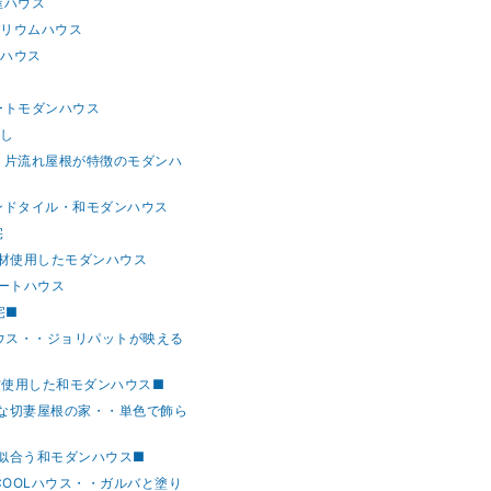
屋ハウス
バリウムハウス
ンハウス
宅
ュートモダンハウス
らし
・・片流れ屋根が特徴のモダンハ
ランドタイル・和モダンハウス
宅
壁材使用したモダンハウス
マートハウス
宅■
ハウス・・ジョリパットが映える
材使用した和モダンハウス■
ルな切妻屋根の家・・単色で飾ら
が似合う和モダンハウス■
COOLハウス・・ガルバと塗り