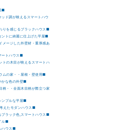
活■
のウッド調が映えるスマートハウ
だわりを感じるブラックハウス■
クセントに綺麗に仕上げた平屋■
をイメージした外壁材・重厚感あ
マートハウス■
イントの木目が映えるスマートハ
リウムの家・・屋根・壁使用■
やかな色の外壁■
木目柄・・全面木目柄が際立つ家
シンプルな平屋■
く考えたモダンハウス■
るブラック色,スマートハウス■
イル■
ルハウス■