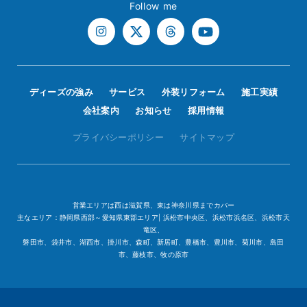
Follow me
ディーズの強み
サービス
外装リフォーム
施工実績
会社案内
お知らせ
採用情報
プライバシーポリシー
サイトマップ
営業エリアは西は滋賀県、東は神奈川県までカバー
主なエリア：静岡県西部～愛知県東部エリア| 浜松市中央区、浜松市浜名区、浜松市天
竜区、
磐田市、袋井市、湖西市、掛川市、森町、新居町、豊橋市、豊川市、菊川市、島田
市、藤枝市、牧の原市