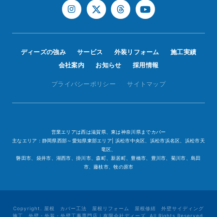
ディーズの強み
サービス
外装リフォーム
施工実績
会社案内
お知らせ
採用情報
プライバシーポリシー
サイトマップ
営業エリアは西は滋賀県、東は神奈川県までカバー
主なエリア：静岡県西部～愛知県東部エリア| 浜松市中央区、浜松市浜名区、浜松市天
竜区、
磐田市、袋井市、湖西市、掛川市、森町、新居町、豊橋市、豊川市、菊川市、島田
市、藤枝市、牧の原市
Copyright. 屋根 カバー工法 屋根リフォーム 屋根修繕 外壁サイディング
施工、外壁・外装・外壁工事専門店｜有限会社ディーズ. All Rights Reserved.