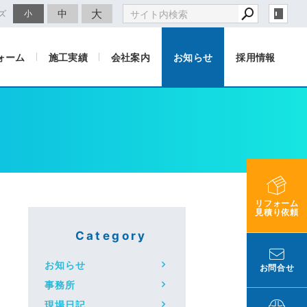
大
中
ズ
小
ォーム
施工実績
会社案内
お知らせ
採用情報
リフォーム
見積り依頼
Category
お知らせ
お問合せ
事務所
現場日記