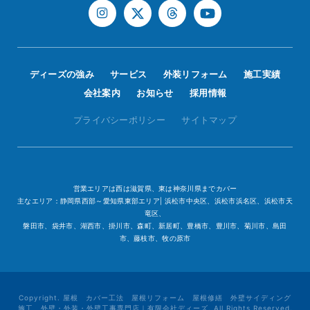
ディーズの強み
サービス
外装リフォーム
施工実績
会社案内
お知らせ
採用情報
プライバシーポリシー
サイトマップ
営業エリアは西は滋賀県、東は神奈川県までカバー
主なエリア：静岡県西部～愛知県東部エリア| 浜松市中央区、浜松市浜名区、浜松市天
竜区、
磐田市、袋井市、湖西市、掛川市、森町、新居町、豊橋市、豊川市、菊川市、島田
市、藤枝市、牧の原市
Copyright. 屋根 カバー工法 屋根リフォーム 屋根修繕 外壁サイディング
施工、外壁・外装・外壁工事専門店｜有限会社ディーズ. All Rights Reserved.