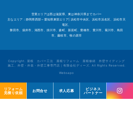
営業エリアは西は滋賀県、東は神奈川県までカバー
主なエリア：静岡県西部～愛知県東部エリア| 浜松市中央区、浜松市浜名区、浜松市天
竜区、
磐田市、袋井市、湖西市、掛川市、森町、新居町、豊橋市、豊川市、菊川市、島田
市、藤枝市、牧の原市
Copyright. 屋根 カバー工法 屋根リフォーム 屋根修繕 外壁サイディング
施工、外壁・外装・外壁工事専門店｜有限会社ディーズ. All Rights Reserved.
Websapo
リフォーム
リフォーム
ビジネス
ビジネス
お問合せ
お問合せ
求人応募
求人応募
見積り依頼
見積り依頼
パートナー
パートナー