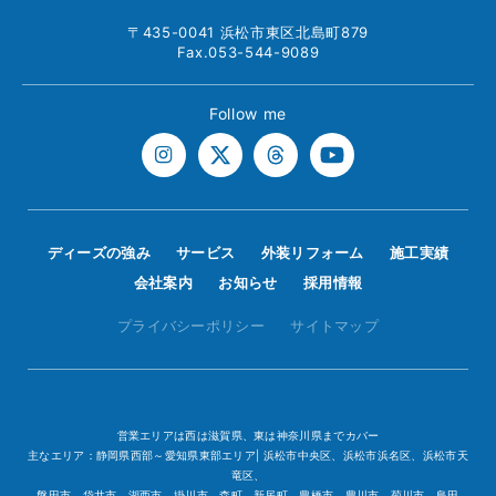
〒435-0041 浜松市東区北島町879
Fax.053-544-9089
Follow me
ディーズの強み
サービス
外装リフォーム
施工実績
会社案内
お知らせ
採用情報
プライバシーポリシー
サイトマップ
営業エリアは西は滋賀県、東は神奈川県までカバー
主なエリア：静岡県西部～愛知県東部エリア| 浜松市中央区、浜松市浜名区、浜松市天
竜区、
磐田市、袋井市、湖西市、掛川市、森町、新居町、豊橋市、豊川市、菊川市、島田