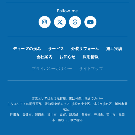
Follow me
ディーズの強み
サービス
外装リフォーム
施工実績
会社案内
お知らせ
採用情報
プライバシーポリシー
サイトマップ
営業エリアは西は滋賀県、東は神奈川県までカバー
主なエリア：静岡県西部～愛知県東部エリア| 浜松市中央区、浜松市浜名区、浜松市天
竜区、
磐田市、袋井市、湖西市、掛川市、森町、新居町、豊橋市、豊川市、菊川市、島田
市、藤枝市、牧の原市