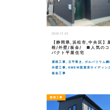
2024.11.29
【静岡県,浜松市,中央区】
根/外壁/板金/ ■人気の
パクト平屋住宅
屋根工事
立平葺き
ガルバリウム鋼
外壁工事
KMEW窯業系サイディン
板金工事
新築工事