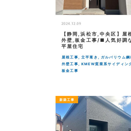
2024.12.09
【静岡,浜松市,中央区】屋根
外壁,板金工事/■人気好調
平屋住宅
屋根工事
立平葺き
ガルバリウム鋼
外壁工事
KMEW窯業系サイディン
板金工事
新築工事