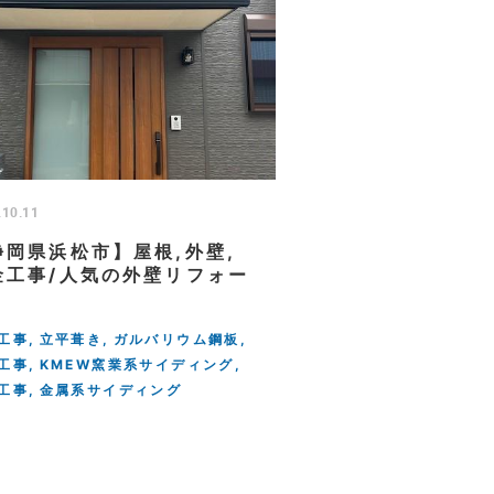
.10.11
静岡県浜松市】屋根,外壁,
金工事/人気の外壁リフォー
工事
立平葺き
ガルバリウム鋼板
工事
KMEW窯業系サイディング
工事
金属系サイディング