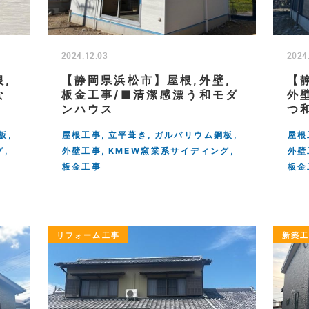
2024.12.03
2024
,
【静岡県浜松市】屋根,外壁,
【
な
板金工事/■清潔感漂う和モダ
外
ンハウス
つ
板
屋根工事
立平葺き
ガルバリウム鋼板
屋根
グ
外壁工事
KMEW窯業系サイディング
外壁
板金工事
板金
リフォーム工事
新築