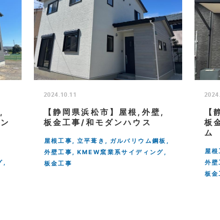
2024.10.11
2024
,
【静岡県浜松市】屋根,外壁,
【
シン
板金工事/和モダンハウス
板
ム
屋根工事
立平葺き
ガルバリウム鋼板
屋根
外壁工事
KMEW窯業系サイディング
グ
外壁
板金工事
板金