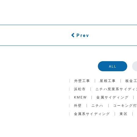
Prev
ALL
外壁工事
屋根工事
板金
浜松市
ニチハ窯業系サイディ
KMEW
金属サイディング
外壁
ニチハ
コーキング
金属系サイディング
東区