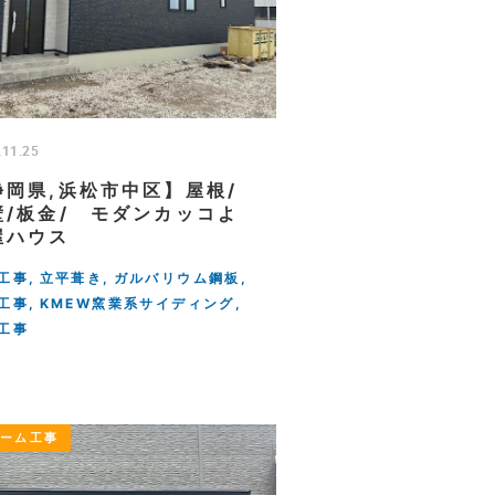
.11.25
静岡県,浜松市中区】屋根/
壁/板金/ モダンカッコよ
屋ハウス
工事
立平葺き
ガルバリウム鋼板
工事
KMEW窯業系サイディング
工事
ォーム工事