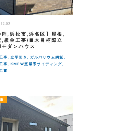
.12.02
静岡,浜松市,浜名区】屋根,
壁,板金工事/■木目柄際立
和モダンハウス
工事
立平葺き
ガルバリウム鋼板
工事
KMEW窯業系サイディング
工事
工事