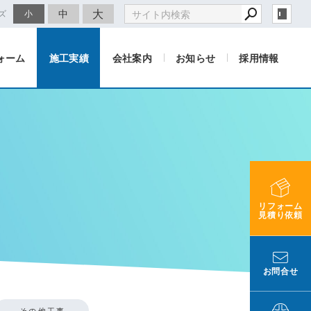
大
中
ズ
小
ォーム
施工実績
会社案内
お知らせ
採用情報
リフォーム
見積り依頼
お問合せ
その他工事