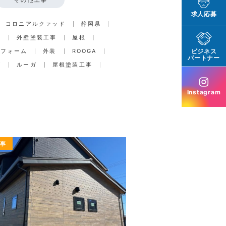
求人応募
コロニアルクァッド
静岡県
事
外壁塗装工事
屋根
リフォーム
外装
ROOGA
ビジネス
パートナー
グ
ルーガ
屋根塗装工事
Instagram
工事