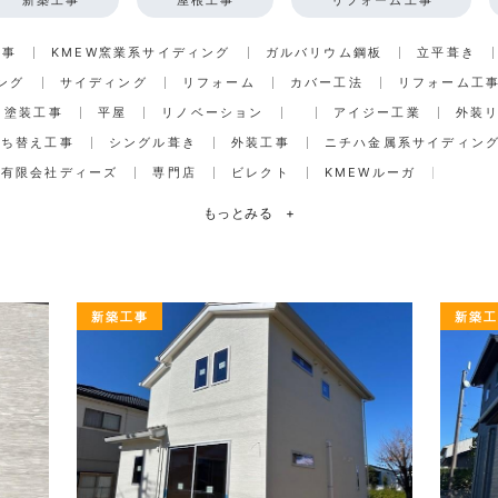
工事
KMEW窯業系サイディング
ガルバリウム鋼板
立平葺き
ング
サイディング
リフォーム
カバー工法
リフォーム工
塗装工事
平屋
リノベーション
アイジー工業
外装
打ち替え工事
シングル葺き
外装工事
ニチハ金属系サイディン
有限会社ディーズ
専門店
ビレクト
KMEWルーガ
もっとみる
+
新築工事
新築