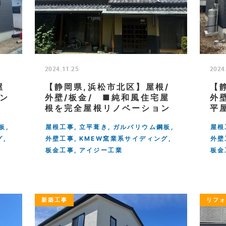
2024.11.25
2024
屋
【静岡県,浜松市北区】屋根/
【
コン
外壁/板金/ ■純和風住宅屋
外
根を完全屋根リノベーション
平
板
屋根工事
立平葺き
ガルバリウム鋼板
屋根
グ
外壁工事
KMEW窯業系サイディング
外壁
板金工事
アイジー工業
板金
新築工事
リフ