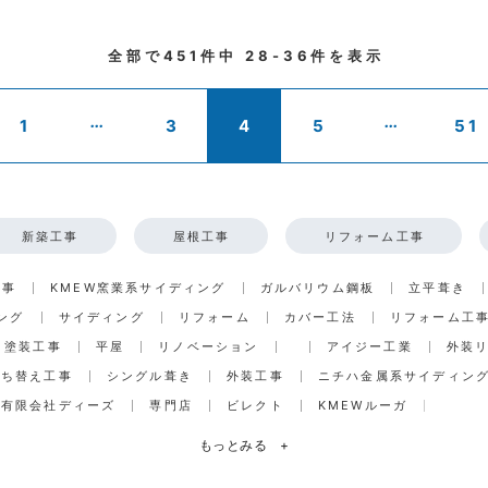
全部で
451
件中
28-36
件を表示
...
...
1
3
4
5
51
新築工事
屋根工事
リフォーム工事
工事
KMEW窯業系サイディング
ガルバリウム鋼板
立平葺き
ング
サイディング
リフォーム
カバー工法
リフォーム工
塗装工事
平屋
リノベーション
アイジー工業
外装
打ち替え工事
シングル葺き
外装工事
ニチハ金属系サイディン
有限会社ディーズ
専門店
ビレクト
KMEWルーガ
もっとみる
+