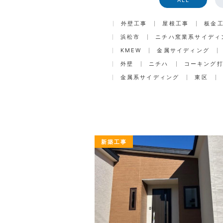
外壁工事
屋根工事
板金
浜松市
ニチハ窯業系サイディ
KMEW
金属サイディング
外壁
ニチハ
コーキング
金属系サイディング
東区
新築工事