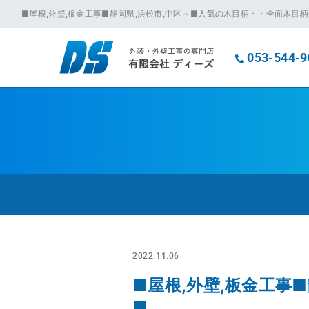
■屋根,外壁,板金工事■静岡県,浜松市,中区～■人気の木目柄・・全面木目
053-544-9
2022.11.06
■屋根,外壁,板金工事
■