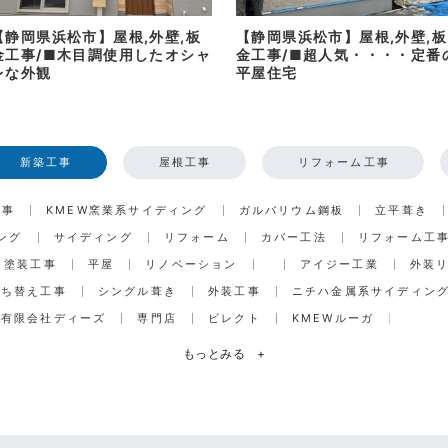
【静岡県浜松市】屋根,外壁,板
【静岡県浜松市】屋根,外壁,板
金工事/■木目調使用したオシャ
金工事/■超人気・・・・定番
レな外観
平屋住宅
新築工事
屋根工事
リフォーム工事
工事
KMEW窯業系サイディング
ガルバリウム鋼板
立平葺き
ング
サイディング
リフォーム
カバー工法
リフォーム工
塗装工事
平屋
リノベーション
アイジー工業
外装
打ち替え工事
シングル葺き
外装工事
ニチハ金属系サイディン
有限会社ディーズ
専門店
ビレクト
KMEWルーガ
もっとみる
+