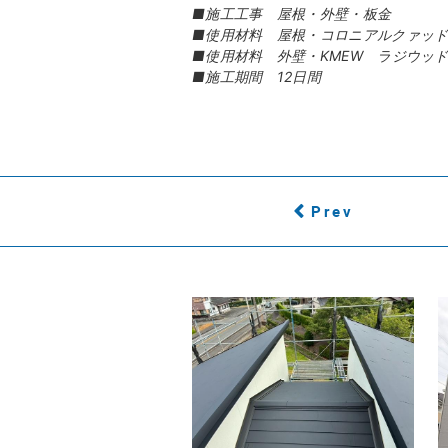
■施工工事 屋根・外壁・板金
■使用材料 屋根・コロニアルクァッ
■使用材料 外壁・KMEW ラジウッ
■施工期間 12日間
Prev