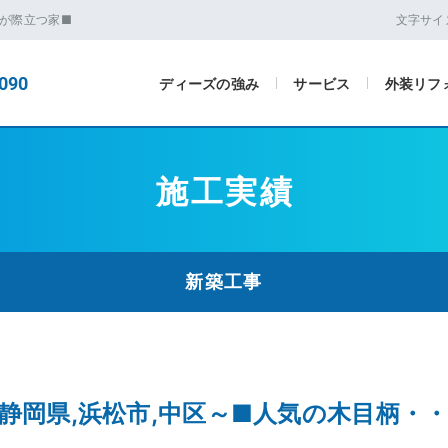
柄が際立つ家■
文字サイ
090
ディーズの強み
サービス
外装リフ
施工実績
新築工事
■静岡県,浜松市,中区～■人気の木目柄・