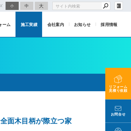
大
中
ズ
小
ォーム
施工実績
会社案内
お知らせ
採用情報
リフォーム
見積り依頼
お問合せ
・全面木目柄が際立つ家