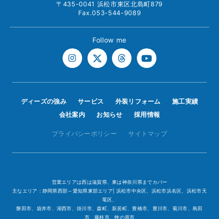
〒435-0041 浜松市東区北島町879
Fax.053-544-9089
Follow me
ディーズの強み
サービス
外装リフォーム
施工実績
会社案内
お知らせ
採用情報
プライバシーポリシー
サイトマップ
営業エリアは西は滋賀県、東は神奈川県までカバー
主なエリア：静岡県西部～愛知県東部エリア| 浜松市中央区、浜松市浜名区、浜松市天
竜区、
磐田市、袋井市、湖西市、掛川市、森町、新居町、豊橋市、豊川市、菊川市、島田
市、藤枝市、牧の原市