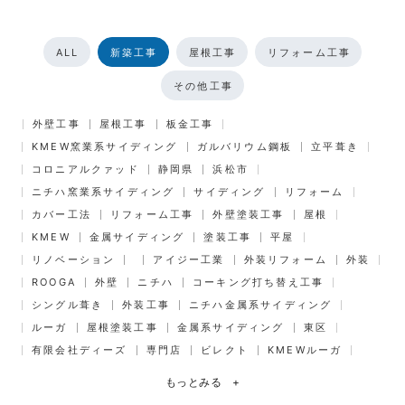
ALL
新築工事
屋根工事
リフォーム工事
その他工事
外壁工事
屋根工事
板金工事
KMEW窯業系サイディング
ガルバリウム鋼板
立平葺き
コロニアルクァッド
静岡県
浜松市
ニチハ窯業系サイディング
サイディング
リフォーム
カバー工法
リフォーム工事
外壁塗装工事
屋根
KMEW
金属サイディング
塗装工事
平屋
リノベーション
アイジー工業
外装リフォーム
外装
ROOGA
外壁
ニチハ
コーキング打ち替え工事
シングル葺き
外装工事
ニチハ金属系サイディング
ルーガ
屋根塗装工事
金属系サイディング
東区
有限会社ディーズ
専門店
ビレクト
KMEWルーガ
もっとみる
+