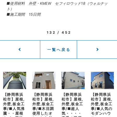
■使用材料 外壁・KMEW セフィロウッド18（ウォルナッ
ト）
■施工期間 15日間
132 / 452
一覧へ戻る
【静岡県浜
【静岡県浜
【静岡県浜
【静岡県浜
松市】屋根,
松市】屋根,
松市】屋根,
松市】屋根,
外壁,板金工
外壁,板金工
外壁,板金工
外壁,板金工
事/■人気沸
事/■木目調
事/■超人
事/■人気の
騰・・屋根
使用したオ
気・・・・
モダンハウ