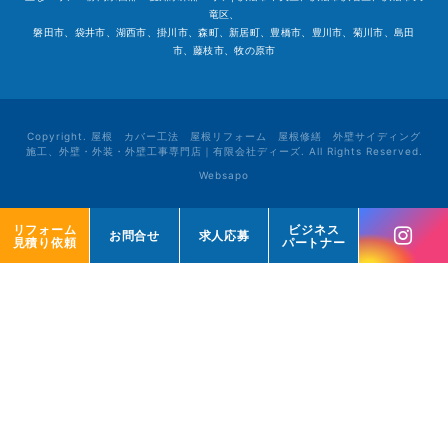
竜区、
磐田市、袋井市、湖西市、掛川市、森町、新居町、豊橋市、豊川市、菊川市、島田
市、藤枝市、牧の原市
Copyright. 屋根 カバー工法 屋根リフォーム 屋根修繕 外壁サイディング
施工、外壁・外装・外壁工事専門店｜有限会社ディーズ. All Rights Reserved.
Websapo
リフォーム
リフォーム
ビジネス
ビジネス
お問合せ
お問合せ
求人応募
求人応募
見積り依頼
見積り依頼
パートナー
パートナー