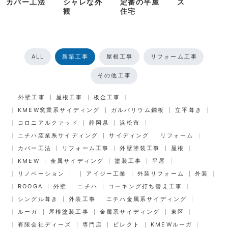
カバー工法
シャレな外
定番の平屋
ス
観
住宅
ALL
新築工事
屋根工事
リフォーム工事
その他工事
外壁工事
屋根工事
板金工事
KMEW窯業系サイディング
ガルバリウム鋼板
立平葺き
コロニアルクァッド
静岡県
浜松市
ニチハ窯業系サイディング
サイディング
リフォーム
カバー工法
リフォーム工事
外壁塗装工事
屋根
KMEW
金属サイディング
塗装工事
平屋
リノベーション
アイジー工業
外装リフォーム
外装
ROOGA
外壁
ニチハ
コーキング打ち替え工事
シングル葺き
外装工事
ニチハ金属系サイディング
ルーガ
屋根塗装工事
金属系サイディング
東区
有限会社ディーズ
専門店
ビレクト
KMEWルーガ