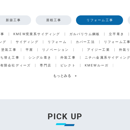
新築工事
屋根工事
リフォーム工事
工事
KMEW窯業系サイディング
ガルバリウム鋼板
立平葺き
ング
サイディング
リフォーム
カバー工法
リフォーム工
塗装工事
平屋
リノベーション
アイジー工業
外装
打ち替え工事
シングル葺き
外装工事
ニチハ金属系サイディン
有限会社ディーズ
専門店
ビレクト
KMEWルーガ
もっとみる
+
PICK UP