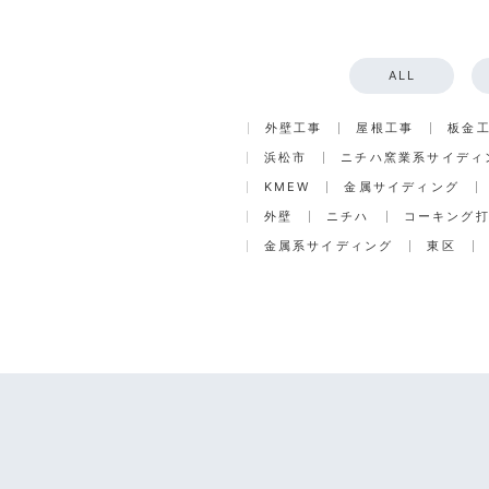
ALL
外壁工事
屋根工事
板金
浜松市
ニチハ窯業系サイディ
KMEW
金属サイディング
外壁
ニチハ
コーキング
金属系サイディング
東区