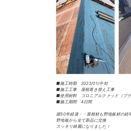
■施工時期 2023/01/中旬
■施工工事 屋根葺き替え工事
■使用材料 コロニアルクァッド（ブ
■施工期間 4日間
築50年経過・・屋根材も野地板材の経
野地板から全て新品に交換
スッキリ綺麗になりました！