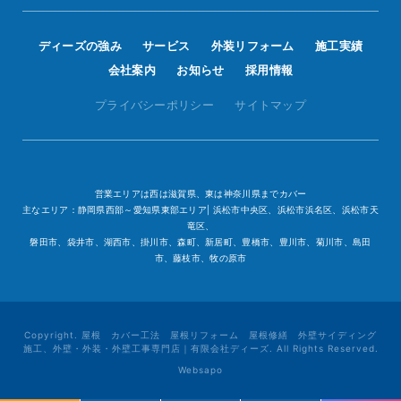
ディーズの強み
サービス
外装リフォーム
施工実績
会社案内
お知らせ
採用情報
プライバシーポリシー
サイトマップ
営業エリアは西は滋賀県、東は神奈川県までカバー
主なエリア：静岡県西部～愛知県東部エリア| 浜松市中央区、浜松市浜名区、浜松市天
竜区、
磐田市、袋井市、湖西市、掛川市、森町、新居町、豊橋市、豊川市、菊川市、島田
市、藤枝市、牧の原市
Copyright. 屋根 カバー工法 屋根リフォーム 屋根修繕 外壁サイディング
施工、外壁・外装・外壁工事専門店｜有限会社ディーズ. All Rights Reserved.
Websapo