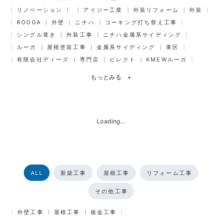
リノベーション
アイジー工業
外装リフォーム
外装
ROOGA
外壁
ニチハ
コーキング打ち替え工事
シングル葺き
外装工事
ニチハ金属系サイディング
ルーガ
屋根塗装工事
金属系サイディング
東区
有限会社ディーズ
専門店
ビレクト
KMEWルーガ
もっとみる
+
Loading...
ALL
新築工事
屋根工事
リフォーム工事
その他工事
外壁工事
屋根工事
板金工事