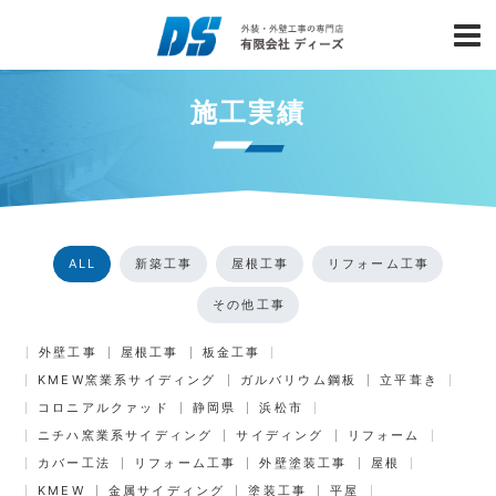
施工実績
ALL
新築工事
屋根工事
リフォーム工事
その他工事
外壁工事
屋根工事
板金工事
KMEW窯業系サイディング
ガルバリウム鋼板
立平葺き
コロニアルクァッド
静岡県
浜松市
ニチハ窯業系サイディング
サイディング
リフォーム
カバー工法
リフォーム工事
外壁塗装工事
屋根
KMEW
金属サイディング
塗装工事
平屋