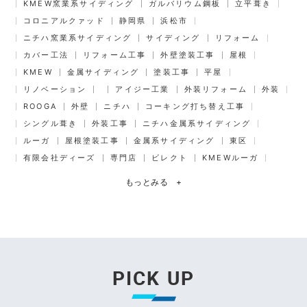
KMEW窯業系サイディング
ガルバリウム鋼板
立平葺き
コロニアルクァッド
静岡県
浜松市
ニチハ窯業系サイディング
サイディング
リフォーム
カバー工法
リフォーム工事
外壁塗装工事
屋根
KMEW
金属サイディング
塗装工事
平屋
リノベーション
アイジー工業
外装リフォーム
外装
ROOGA
外壁
ニチハ
コーキング打ち替え工事
シングル葺き
外装工事
ニチハ金属系サイディング
ルーガ
屋根塗装工事
金属系サイディング
東区
有限会社ディーズ
専門店
ビレクト
KMEWルーガ
もっとみる
+
PICK UP