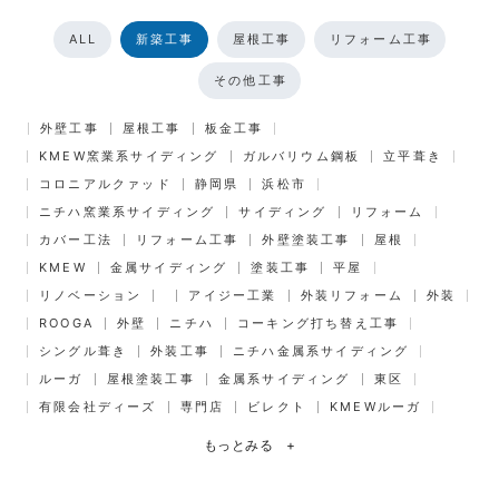
ALL
新築工事
屋根工事
リフォーム工事
その他工事
外壁工事
屋根工事
板金工事
KMEW窯業系サイディング
ガルバリウム鋼板
立平葺き
コロニアルクァッド
静岡県
浜松市
ニチハ窯業系サイディング
サイディング
リフォーム
カバー工法
リフォーム工事
外壁塗装工事
屋根
KMEW
金属サイディング
塗装工事
平屋
リノベーション
アイジー工業
外装リフォーム
外装
ROOGA
外壁
ニチハ
コーキング打ち替え工事
シングル葺き
外装工事
ニチハ金属系サイディング
ルーガ
屋根塗装工事
金属系サイディング
東区
有限会社ディーズ
専門店
ビレクト
KMEWルーガ
もっとみる
+