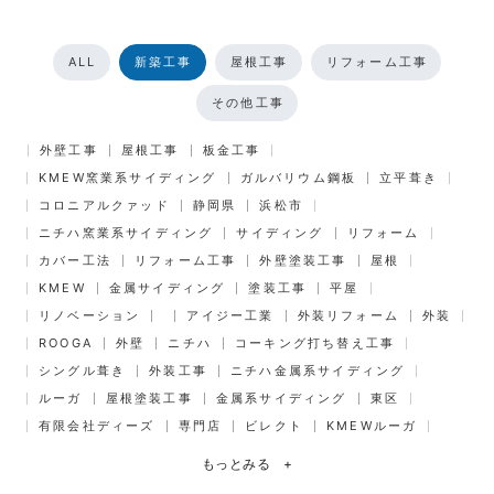
ALL
新築工事
屋根工事
リフォーム工事
その他工事
外壁工事
屋根工事
板金工事
KMEW窯業系サイディング
ガルバリウム鋼板
立平葺き
コロニアルクァッド
静岡県
浜松市
ニチハ窯業系サイディング
サイディング
リフォーム
カバー工法
リフォーム工事
外壁塗装工事
屋根
KMEW
金属サイディング
塗装工事
平屋
リノベーション
アイジー工業
外装リフォーム
外装
ROOGA
外壁
ニチハ
コーキング打ち替え工事
シングル葺き
外装工事
ニチハ金属系サイディング
ルーガ
屋根塗装工事
金属系サイディング
東区
有限会社ディーズ
専門店
ビレクト
KMEWルーガ
もっとみる
+