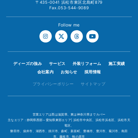
〒435-0041 浜松市東区北島町879
Fax.053-544-9089
Follow me
ディーズの強み
サービス
外装リフォーム
施工実績
会社案内
お知らせ
採用情報
プライバシーポリシー
サイトマップ
営業エリアは西は滋賀県、東は神奈川県までカバー
主なエリア：静岡県西部～愛知県東部エリア| 浜松市中央区、浜松市浜名区、浜松市天
竜区、
磐田市、袋井市、湖西市、掛川市、森町、新居町、豊橋市、豊川市、菊川市、島田
市、藤枝市、牧の原市