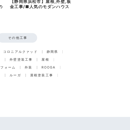
【静岡県浜松市】屋根,外壁,板
の
金工事/■人気のモダンハウス
その他工事
コロニアルクァッド
静岡県
事
外壁塗装工事
屋根
リフォーム
外装
ROOGA
グ
ルーガ
屋根塗装工事