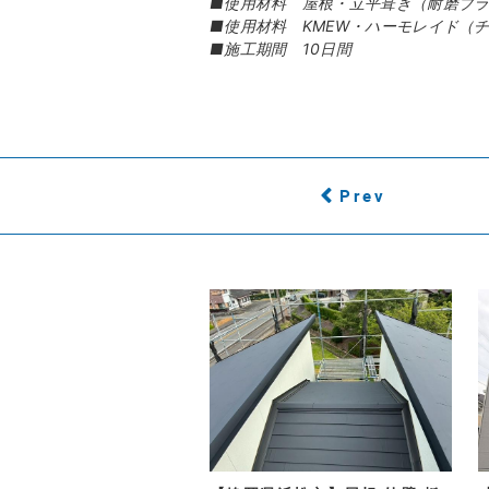
■使用材料 屋根・立平葺き（耐磨ブ
■使用材料 KMEW・ハーモレイド（
■施工期間 10日間
Prev