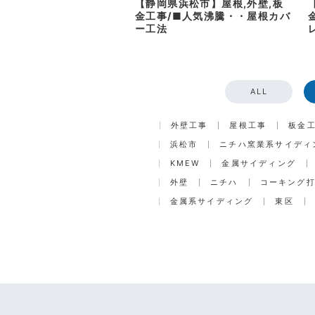
【静岡県浜松市】屋根,外壁,板
金工事/■人気沸騰・・屋根カバ
ー工法
ALL
外壁工事
屋根工事
板金
浜松市
ニチハ窯業系サイディ
KMEW
金属サイディング
外壁
ニチハ
コーキング
金属系サイディング
東区