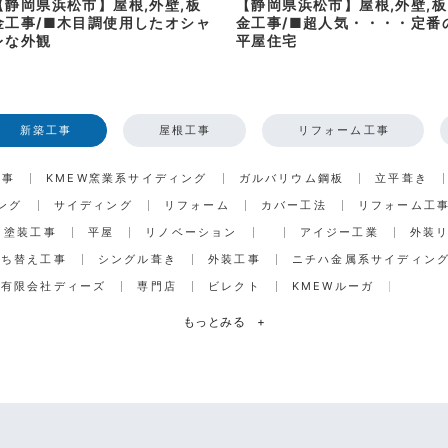
【静岡県浜松市】屋根,外壁,板
【静岡県浜松市】屋根,外壁,板
金工事/■木目調使用したオシャ
金工事/■超人気・・・・定番
レな外観
平屋住宅
新築工事
屋根工事
リフォーム工事
工事
KMEW窯業系サイディング
ガルバリウム鋼板
立平葺き
ング
サイディング
リフォーム
カバー工法
リフォーム工
塗装工事
平屋
リノベーション
アイジー工業
外装
打ち替え工事
シングル葺き
外装工事
ニチハ金属系サイディン
有限会社ディーズ
専門店
ビレクト
KMEWルーガ
もっとみる
+