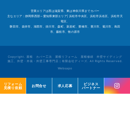
営業エリアは西は滋賀県、東は神奈川県までカバー
主なエリア：静岡県西部～愛知県東部エリア| 浜松市中央区、浜松市浜名区、浜松市天
竜区、
磐田市、袋井市、湖西市、掛川市、森町、新居町、豊橋市、豊川市、菊川市、島田
市、藤枝市、牧の原市
Copyright. 屋根 カバー工法 屋根リフォーム 屋根修繕 外壁サイディング
施工、外壁・外装・外壁工事専門店｜有限会社ディーズ. All Rights Reserved.
Websapo
リフォーム
リフォーム
ビジネス
ビジネス
お問合せ
お問合せ
求人応募
求人応募
見積り依頼
見積り依頼
パートナー
パートナー