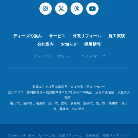
ディーズの強み
サービス
外装リフォーム
施工実績
会社案内
お知らせ
採用情報
プライバシーポリシー
サイトマップ
営業エリアは西は滋賀県、東は神奈川県までカバー
主なエリア：静岡県西部～愛知県東部エリア| 浜松市中央区、浜松市浜名区、浜松市天
竜区、
磐田市、袋井市、湖西市、掛川市、森町、新居町、豊橋市、豊川市、菊川市、島田
市、藤枝市、牧の原市
Copyright. 屋根 カバー工法 屋根リフォーム 屋根修繕 外壁サイディング