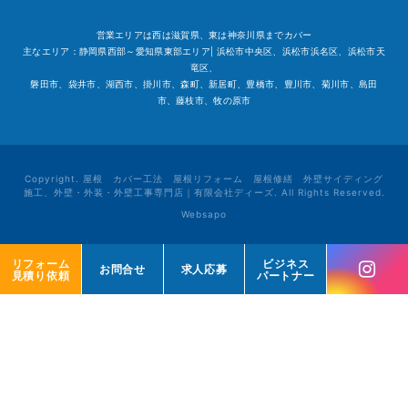
営業エリアは西は滋賀県、東は神奈川県までカバー
主なエリア：静岡県西部～愛知県東部エリア| 浜松市中央区、浜松市浜名区、浜松市天
竜区、
磐田市、袋井市、湖西市、掛川市、森町、新居町、豊橋市、豊川市、菊川市、島田
市、藤枝市、牧の原市
Copyright. 屋根 カバー工法 屋根リフォーム 屋根修繕 外壁サイディング
施工、外壁・外装・外壁工事専門店｜有限会社ディーズ. All Rights Reserved.
Websapo
リフォーム
リフォーム
ビジネス
ビジネス
お問合せ
お問合せ
求人応募
求人応募
見積り依頼
見積り依頼
パートナー
パートナー