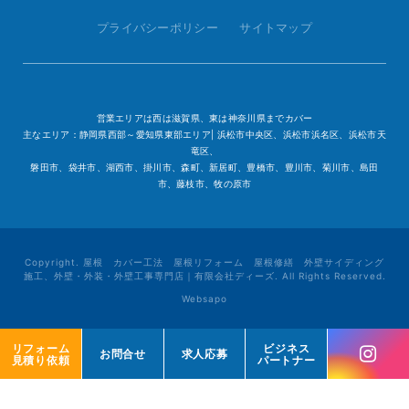
プライバシーポリシー
サイトマップ
営業エリアは西は滋賀県、東は神奈川県までカバー
主なエリア：静岡県西部～愛知県東部エリア| 浜松市中央区、浜松市浜名区、浜松市天
竜区、
磐田市、袋井市、湖西市、掛川市、森町、新居町、豊橋市、豊川市、菊川市、島田
市、藤枝市、牧の原市
Copyright. 屋根 カバー工法 屋根リフォーム 屋根修繕 外壁サイディング
施工、外壁・外装・外壁工事専門店｜有限会社ディーズ. All Rights Reserved.
Websapo
リフォーム
リフォーム
ビジネス
ビジネス
お問合せ
お問合せ
求人応募
求人応募
見積り依頼
見積り依頼
パートナー
パートナー