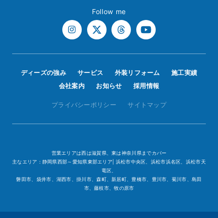
Follow me
ディーズの強み
サービス
外装リフォーム
施工実績
会社案内
お知らせ
採用情報
プライバシーポリシー
サイトマップ
営業エリアは西は滋賀県、東は神奈川県までカバー
主なエリア：静岡県西部～愛知県東部エリア| 浜松市中央区、浜松市浜名区、浜松市天
竜区、
磐田市、袋井市、湖西市、掛川市、森町、新居町、豊橋市、豊川市、菊川市、島田
市、藤枝市、牧の原市