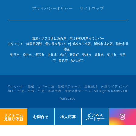
プライバシーポリシー
サイトマップ
営業エリアは西は滋賀県、東は神奈川県までカバー
主なエリア：静岡県西部～愛知県東部エリア| 浜松市中央区、浜松市浜名区、浜松市天
竜区、
磐田市、袋井市、湖西市、掛川市、森町、新居町、豊橋市、豊川市、菊川市、島田
市、藤枝市、牧の原市
Copyright. 屋根 カバー工法 屋根リフォーム 屋根修繕 外壁サイディング
施工、外壁・外装・外壁工事専門店｜有限会社ディーズ. All Rights Reserved.
Websapo
リフォーム
リフォーム
ビジネス
ビジネス
お問合せ
お問合せ
求人応募
求人応募
見積り依頼
見積り依頼
パートナー
パートナー