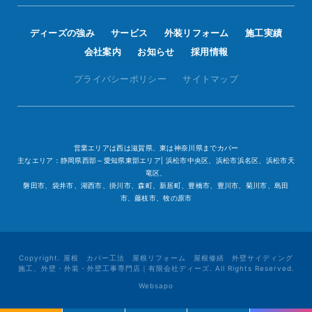
ディーズの強み
サービス
外装リフォーム
施工実績
会社案内
お知らせ
採用情報
プライバシーポリシー
サイトマップ
営業エリアは西は滋賀県、東は神奈川県までカバー
主なエリア：静岡県西部～愛知県東部エリア| 浜松市中央区、浜松市浜名区、浜松市天
竜区、
磐田市、袋井市、湖西市、掛川市、森町、新居町、豊橋市、豊川市、菊川市、島田
市、藤枝市、牧の原市
Copyright. 屋根 カバー工法 屋根リフォーム 屋根修繕 外壁サイディング
施工、外壁・外装・外壁工事専門店｜有限会社ディーズ. All Rights Reserved.
Websapo