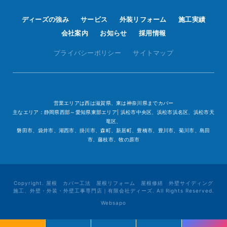
ディーズの強み
サービス
外装リフォーム
施工実績
会社案内
お知らせ
採用情報
プライバシーポリシー
サイトマップ
営業エリアは西は滋賀県、東は神奈川県までカバー
主なエリア：静岡県西部～愛知県東部エリア| 浜松市中央区、浜松市浜名区、浜松市天
竜区、
磐田市、袋井市、湖西市、掛川市、森町、新居町、豊橋市、豊川市、菊川市、島田
市、藤枝市、牧の原市
Copyright. 屋根 カバー工法 屋根リフォーム 屋根修繕 外壁サイディング
施工、外壁・外装・外壁工事専門店｜有限会社ディーズ. All Rights Reserved.
Websapo