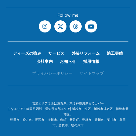
Follow me
ディーズの強み
サービス
外装リフォーム
施工実績
会社案内
お知らせ
採用情報
プライバシーポリシー
サイトマップ
営業エリアは西は滋賀県、東は神奈川県までカバー
主なエリア：静岡県西部～愛知県東部エリア| 浜松市中央区、浜松市浜名区、浜松市天
竜区、
磐田市、袋井市、湖西市、掛川市、森町、新居町、豊橋市、豊川市、菊川市、島田
市、藤枝市、牧の原市