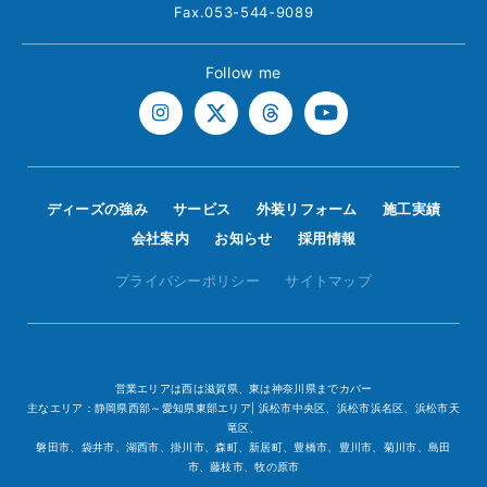
Fax.053-544-9089
Follow me
ディーズの強み
サービス
外装リフォーム
施工実績
会社案内
お知らせ
採用情報
プライバシーポリシー
サイトマップ
営業エリアは西は滋賀県、東は神奈川県までカバー
主なエリア：静岡県西部～愛知県東部エリア| 浜松市中央区、浜松市浜名区、浜松市天
竜区、
磐田市、袋井市、湖西市、掛川市、森町、新居町、豊橋市、豊川市、菊川市、島田
市、藤枝市、牧の原市