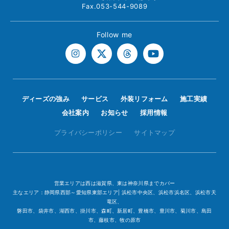
Fax.053-544-9089
Follow me
ディーズの強み
サービス
外装リフォーム
施工実績
会社案内
お知らせ
採用情報
プライバシーポリシー
サイトマップ
営業エリアは西は滋賀県、東は神奈川県までカバー
主なエリア：静岡県西部～愛知県東部エリア| 浜松市中央区、浜松市浜名区、浜松市天
竜区、
磐田市、袋井市、湖西市、掛川市、森町、新居町、豊橋市、豊川市、菊川市、島田
市、藤枝市、牧の原市