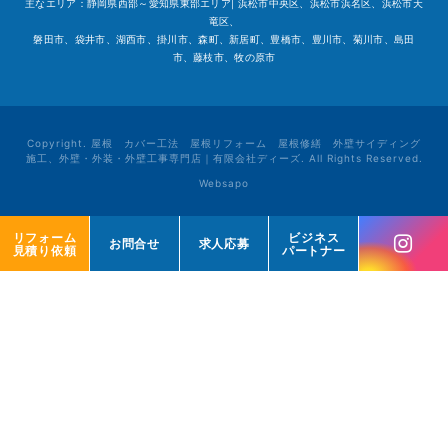
主なエリア：静岡県西部～愛知県東部エリア| 浜松市中央区、浜松市浜名区、浜松市天
竜区、
磐田市、袋井市、湖西市、掛川市、森町、新居町、豊橋市、豊川市、菊川市、島田
市、藤枝市、牧の原市
Copyright. 屋根 カバー工法 屋根リフォーム 屋根修繕 外壁サイディング
施工、外壁・外装・外壁工事専門店｜有限会社ディーズ. All Rights Reserved.
Websapo
リフォーム
リフォーム
ビジネス
ビジネス
お問合せ
お問合せ
求人応募
求人応募
見積り依頼
見積り依頼
パートナー
パートナー