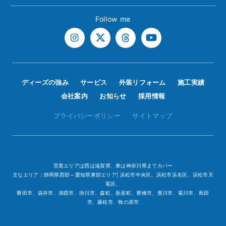
Follow me
ディーズの強み
サービス
外装リフォーム
施工実績
会社案内
お知らせ
採用情報
プライバシーポリシー
サイトマップ
営業エリアは西は滋賀県、東は神奈川県までカバー
主なエリア：静岡県西部～愛知県東部エリア| 浜松市中央区、浜松市浜名区、浜松市天
竜区、
磐田市、袋井市、湖西市、掛川市、森町、新居町、豊橋市、豊川市、菊川市、島田
市、藤枝市、牧の原市