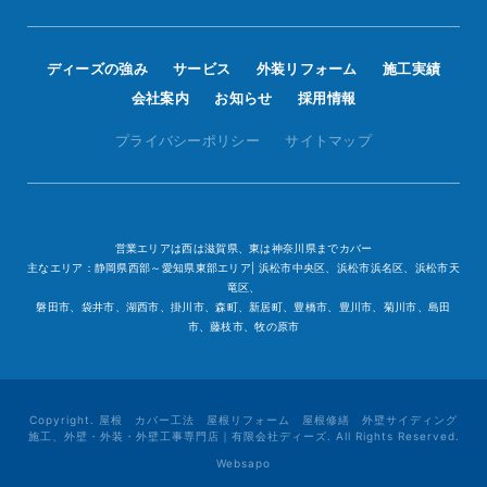
ディーズの強み
サービス
外装リフォーム
施工実績
会社案内
お知らせ
採用情報
プライバシーポリシー
サイトマップ
営業エリアは西は滋賀県、東は神奈川県までカバー
主なエリア：静岡県西部～愛知県東部エリア| 浜松市中央区、浜松市浜名区、浜松市天
竜区、
磐田市、袋井市、湖西市、掛川市、森町、新居町、豊橋市、豊川市、菊川市、島田
市、藤枝市、牧の原市
Copyright. 屋根 カバー工法 屋根リフォーム 屋根修繕 外壁サイディング
施工、外壁・外装・外壁工事専門店｜有限会社ディーズ. All Rights Reserved.
Websapo