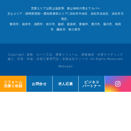
営業エリアは西は滋賀県、東は神奈川県までカバー
主なエリア：静岡県西部～愛知県東部エリア| 浜松市中央区、浜松市浜名区、浜松市天
竜区、
磐田市、袋井市、湖西市、掛川市、森町、新居町、豊橋市、豊川市、菊川市、島田
市、藤枝市、牧の原市
Copyright. 屋根 カバー工法 屋根リフォーム 屋根修繕 外壁サイディング
施工、外壁・外装・外壁工事専門店｜有限会社ディーズ. All Rights Reserved.
Websapo
リフォーム
リフォーム
ビジネス
ビジネス
お問合せ
お問合せ
求人応募
求人応募
見積り依頼
見積り依頼
パートナー
パートナー