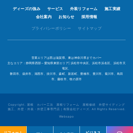
ディーズの強み
サービス
外装リフォーム
施工実績
会社案内
お知らせ
採用情報
プライバシーポリシー
サイトマップ
営業エリアは西は滋賀県、東は神奈川県までカバー
主なエリア：静岡県西部～愛知県東部エリア| 浜松市中央区、浜松市浜名区、浜松市天
竜区、
磐田市、袋井市、湖西市、掛川市、森町、新居町、豊橋市、豊川市、菊川市、島田
市、藤枝市、牧の原市
Copyright. 屋根 カバー工法 屋根リフォーム 屋根修繕 外壁サイディング
施工、外壁・外装・外壁工事専門店｜有限会社ディーズ. All Rights Reserved.
Websapo
リフォーム
リフォーム
ビジネス
ビジネス