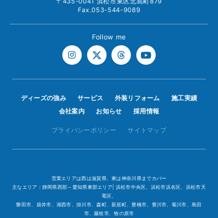
〒435-0041 浜松市東区北島町879
Fax.053-544-9089
Follow me
ディーズの強み
サービス
外装リフォーム
施工実績
会社案内
お知らせ
採用情報
プライバシーポリシー
サイトマップ
営業エリアは西は滋賀県、東は神奈川県までカバー
主なエリア：静岡県西部～愛知県東部エリア| 浜松市中央区、浜松市浜名区、浜松市天
竜区、
磐田市、袋井市、湖西市、掛川市、森町、新居町、豊橋市、豊川市、菊川市、島田
市、藤枝市、牧の原市