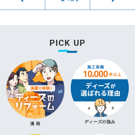
PICK UP
ディーズの強み
漫 画