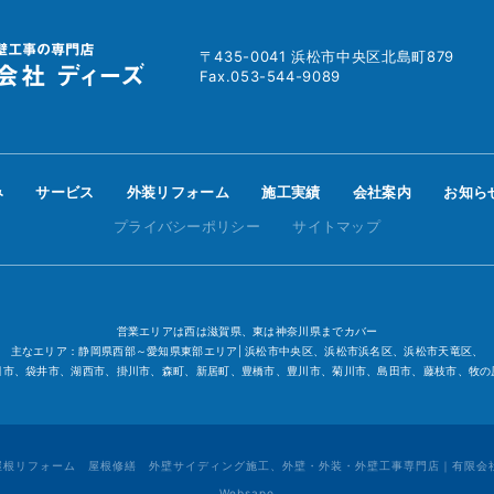
〒435-0041 浜松市中央区北島町879
Fax.053-544-9089
み
サービス
外装リフォーム
施工実績
会社案内
お知ら
プライバシーポリシー
サイトマップ
営業エリアは西は滋賀県、東は神奈川県までカバー
主なエリア：静岡県西部～愛知県東部エリア| 浜松市中央区、浜松市浜名区、浜松市天竜区、
田市、袋井市、湖西市、掛川市、森町、新居町、豊橋市、豊川市、菊川市、島田市、藤枝市、牧の
 屋根リフォーム 屋根修繕 外壁サイディング施工、外壁・外装・外壁工事専門店｜有限会社ディーズ. 
Websapo