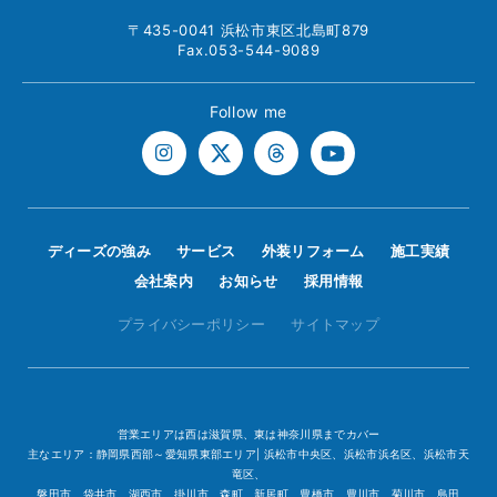
〒435-0041 浜松市東区北島町879
Fax.053-544-9089
Follow me
ディーズの強み
サービス
外装リフォーム
施工実績
会社案内
お知らせ
採用情報
プライバシーポリシー
サイトマップ
営業エリアは西は滋賀県、東は神奈川県までカバー
主なエリア：静岡県西部～愛知県東部エリア| 浜松市中央区、浜松市浜名区、浜松市天
竜区、
磐田市、袋井市、湖西市、掛川市、森町、新居町、豊橋市、豊川市、菊川市、島田