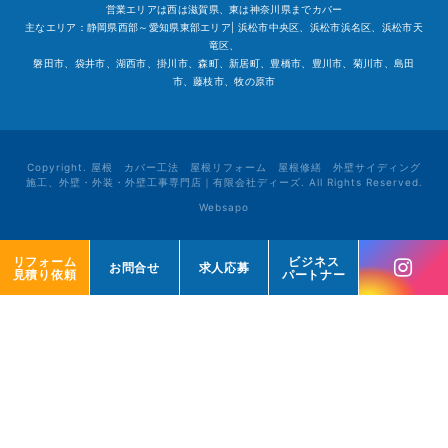
営業エリアは西は滋賀県、東は神奈川県までカバー
主なエリア：静岡県西部～愛知県東部エリア| 浜松市中央区、浜松市浜名区、浜松市天
竜区、
磐田市、袋井市、湖西市、掛川市、森町、新居町、豊橋市、豊川市、菊川市、島田
市、藤枝市、牧の原市
Copyright. 屋根 カバー工法 屋根リフォーム 屋根修繕 外壁サイディング
施工、外壁・外装・外壁工事専門店｜有限会社ディーズ. All Rights Reserved.
Websapo
リフォーム
リフォーム
ビジネス
ビジネス
お問合せ
お問合せ
求人応募
求人応募
見積り依頼
見積り依頼
パートナー
パートナー