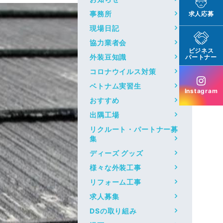
事務所
求人応募
現場日記
協力業者会
ビジネス
外装豆知識
パートナー
コロナウイルス対策
ベトナム実習生
Instagram
おすすめ
出隅工場
リクルート・パートナー募
集
ディーズ グッズ
様々な外装工事
リフォーム工事
求人募集
DSの取り組み