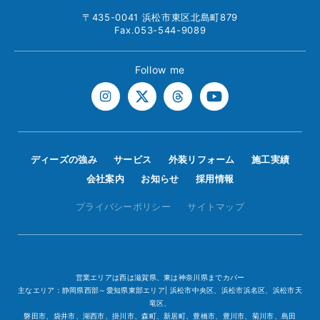
〒435-0041 浜松市東区北島町879
Fax.053-544-9089
Follow me
ディーズの強み
サービス
外装リフォーム
施工実績
会社案内
お知らせ
採用情報
プライバシーポリシー
サイトマップ
営業エリアは西は滋賀県、東は神奈川県までカバー
主なエリア：静岡県西部～愛知県東部エリア| 浜松市中央区、浜松市浜名区、浜松市天
竜区、
磐田市、袋井市、湖西市、掛川市、森町、新居町、豊橋市、豊川市、菊川市、島田