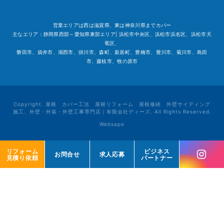
営業エリアは西は滋賀県、東は神奈川県までカバー
主なエリア：静岡県西部～愛知県東部エリア| 浜松市中央区、浜松市浜名区、浜松市天
竜区、
磐田市、袋井市、湖西市、掛川市、森町、新居町、豊橋市、豊川市、菊川市、島田
市、藤枝市、牧の原市
Copyright. 屋根 カバー工法 屋根リフォーム 屋根修繕 外壁サイディング
施工、外壁・外装・外壁工事専門店｜有限会社ディーズ. All Rights Reserved.
Websapo
リフォーム
リフォーム
ビジネス
ビジネス
お問合せ
お問合せ
求人応募
求人応募
見積り依頼
見積り依頼
パートナー
パートナー