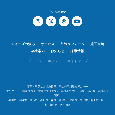
Follow me
ディーズの強み
サービス
外装リフォーム
施工実績
会社案内
お知らせ
採用情報
プライバシーポリシー
サイトマップ
営業エリアは西は滋賀県、東は神奈川県までカバー
主なエリア：静岡県西部～愛知県東部エリア| 浜松市中央区、浜松市浜名区、浜松市天
竜区、
磐田市、袋井市、湖西市、掛川市、森町、新居町、豊橋市、豊川市、菊川市、島田
市、藤枝市、牧の原市