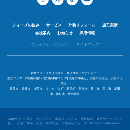
ディーズの強み
サービス
外装リフォーム
施工実績
会社案内
お知らせ
採用情報
プライバシーポリシー
サイトマップ
営業エリアは西は滋賀県、東は神奈川県までカバー
主なエリア：静岡県西部～愛知県東部エリア| 浜松市中央区、浜松市浜名区、浜松市天
竜区、
磐田市、袋井市、湖西市、掛川市、森町、新居町、豊橋市、豊川市、菊川市、島田
市、藤枝市、牧の原市
Copyright. 屋根 カバー工法 屋根リフォーム 屋根修繕 外壁サイディング
施工、外壁・外装・外壁工事専門店｜有限会社ディーズ. All Rights Reserved.