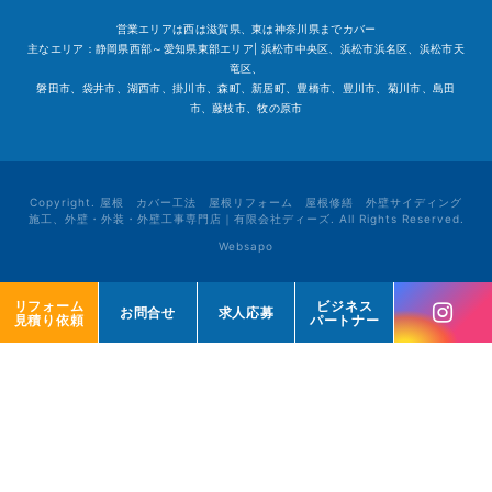
営業エリアは西は滋賀県、東は神奈川県までカバー
主なエリア：静岡県西部～愛知県東部エリア| 浜松市中央区、浜松市浜名区、浜松市天
竜区、
磐田市、袋井市、湖西市、掛川市、森町、新居町、豊橋市、豊川市、菊川市、島田
市、藤枝市、牧の原市
Copyright. 屋根 カバー工法 屋根リフォーム 屋根修繕 外壁サイディング
施工、外壁・外装・外壁工事専門店｜有限会社ディーズ. All Rights Reserved.
Websapo
リフォーム
リフォーム
ビジネス
ビジネス
お問合せ
お問合せ
求人応募
求人応募
見積り依頼
見積り依頼
パートナー
パートナー