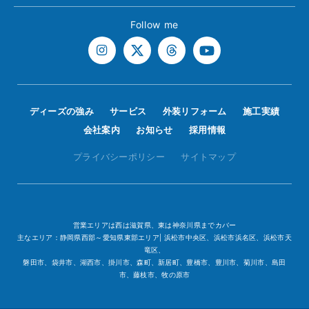
Follow me
ディーズの強み
サービス
外装リフォーム
施工実績
会社案内
お知らせ
採用情報
プライバシーポリシー
サイトマップ
営業エリアは西は滋賀県、東は神奈川県までカバー
主なエリア：静岡県西部～愛知県東部エリア| 浜松市中央区、浜松市浜名区、浜松市天
竜区、
磐田市、袋井市、湖西市、掛川市、森町、新居町、豊橋市、豊川市、菊川市、島田
市、藤枝市、牧の原市